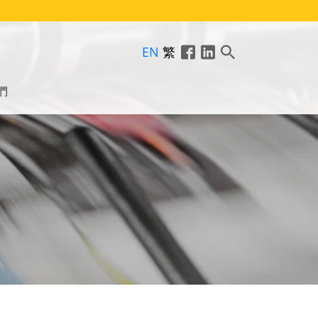
EN
繁
們