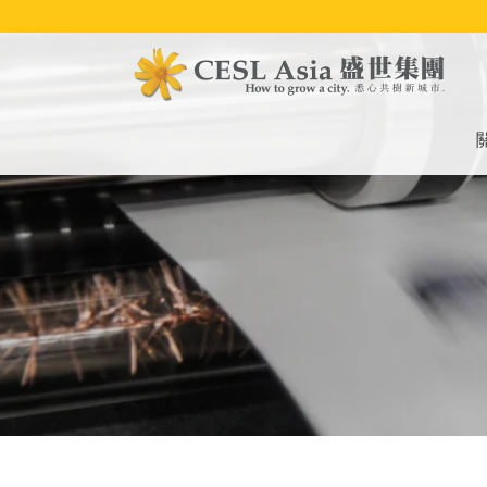
移
至
主
內
容
M
na