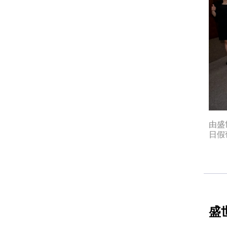
由盛
日假
盛