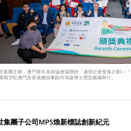
世集團主辦，澳門青年美術協會協辦的「盛世社會發展計劃—『
葡萄牙駐澳門及香港總領事館何鴻燊博士禮堂圓滿舉行。
世集團子公司MPS煥新標誌創新紀元