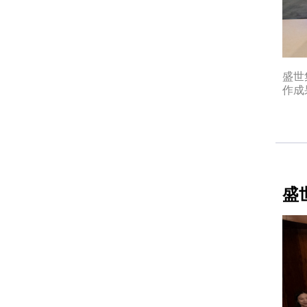
盛世
作成
盛