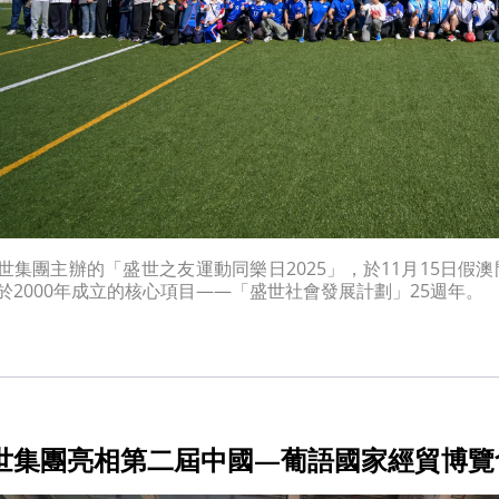
世集團主辦的「盛世之友運動同樂日2025」，於11月15日
於2000年成立的核心項目——「盛世社會發展計劃」25週年。
世集團亮相第二屆中國—葡語國家經貿博覽