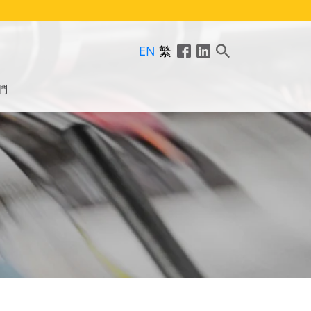
EN
繁
們