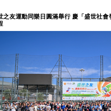
世之友運動同樂日圓滿舉行 慶「盛世社會發
程