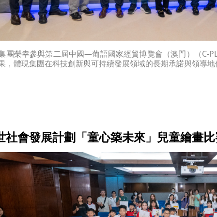
集團榮幸參與第二屆中國—葡語國家經貿博覽會（澳門）（C-P
果，體現集團在科技創新與可持續發展領域的長期承諾與領導地
世社會發展計劃「童心築未來」兒童繪畫比