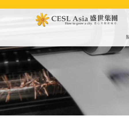
移
至
主
內
容
M
na