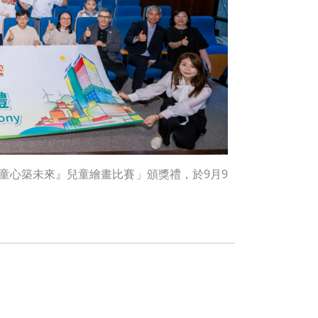
童心築未來』兒童繪畫比賽」頒獎禮，於9月9