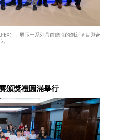
LPEX），展示一系列具前瞻性的創新項目與合
位。
賽頒獎禮圓滿舉行