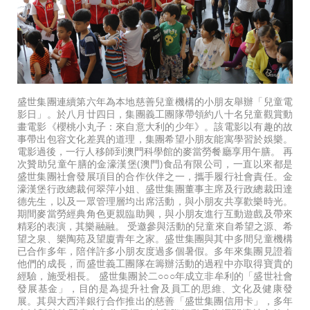
盛世集團連續第六年為本地慈善兒童機構的小朋友舉辦「兒童電
影日」。於八月廿四日，集團義工團隊帶領約八十名兒童觀賞動
畫電影《櫻桃小丸子：來自意大利的少年》。該電影以有趣的故
事帶出包容文化差異的道理，集團希望小朋友能寓學習於娛樂。
電影過後，一行人移師到澳門科學館的麥當勞餐廳享用午膳。 再
次贊助兒童午膳的金濠漢堡(澳門)食品有限公司，一直以來都是
盛世集團社會發展項目的合作伙伴之一，攜手履行社會責任。金
濠漢堡行政總裁何翠萍小姐、盛世集團董事主席及行政總裁田達
德先生，以及一眾管理層均出席活動，與小朋友共享歡樂時光。
期間麥當勞經典角色更親臨助興，與小朋友進行互動遊戲及帶來
精彩的表演，其樂融融。 受邀參與活動的兒童來自希望之源、希
望之泉、樂陶苑及望廈青年之家。盛世集團與其中多間兒童機構
已合作多年，陪伴許多小朋友度過多個暑假。多年來集團見證着
他們的成長，而盛世義工團隊在籌辦活動的過程中亦取得寶貴的
經驗，施受相長。 盛世集團於二○○○年成立非牟利的「盛世社會
發展基金」，目的是為提升社會及員工的思維、文化及健康發
展。其與大西洋銀行合作推出的慈善「盛世集團信用卡」，多年