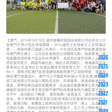
【澳門，2016年5月7日】盛世集團控股股份有限公司於本月七日
假澳門大學小型足球場舉辦 「2016盛世之友慈善五人足球邀請
賽」。慈善球賽已連續三年舉行，今年成功為澳門特殊奧運會籌
得澳門幣五萬元，以支持其會務及社區關懷活動。藉著賽事，盛
2026
世集團希望與客戶及合作伙伴攜手，為提高社會對智障人士的接
受程度而努力，構建共融社會，喚起大眾的關注。 應邀參與這場
2025
賽事的公司及單位分別來自機場管理有限公司、大西洋銀行、
Be-1、葡萄牙駐澳門及香港總領事館和澳門工程師學會。賽事亦
2024
獲得澳門商業銀行、澳門可口可樂飲料有限公司及名唐(澳門)會
展工程有限公司的鼎力贊助及支持，共襄善舉。經過多輪激烈角
2023
逐後，賽事冠軍由盛世集團奪得，並由盛世集團董事主席及行政
總裁田達德先生將支票交贈予澳門特殊奧運會執行總監蕭宇康先
2022
生手中，為活動拉下帷幕。 盛世集團一直透過其「盛世社會發展
基金」致力舉辦和參與各類活動來推動社區發展和扶助弱勢社
2021
群。藉著活動，集團員工能夠加深與合作伙伴、家人，以及社會
之間的互動，同時在過程中培養領導能力，在工作上帶來裨益。
2020