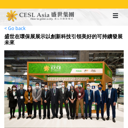
移
至
主
內
容
< Go back
盛世在環保展展示以創新科技引領美好的可持續發展
未來