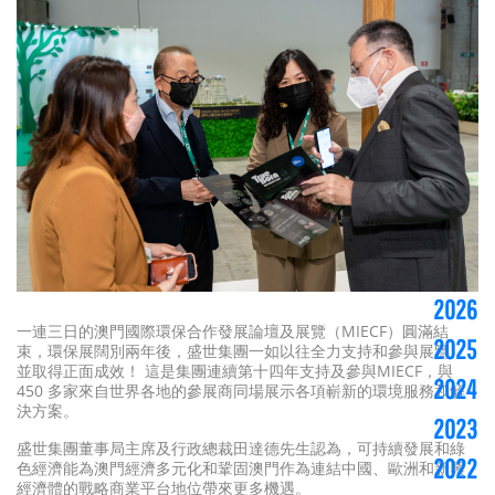
2026
一連三日的澳門國際環保合作發展論壇及展覽（MIECF）圓滿結
2025
束，環保展闊別兩年後，盛世集團一如以往全力支持和參與展覽，
並取得正面成效！ 這是集團連續第十四年支持及參與MIECF，與
2024
450 多家來自世界各地的參展商同場展示各項嶄新的環境服務和解
決方案。
2023
盛世集團董事局主席及行政總裁田達德先生認為，可持續發展和綠
2022
色經濟能為澳門經濟多元化和鞏固澳門作為連結中國、歐洲和新興
經濟體的戰略商業平台地位帶來更多機遇。