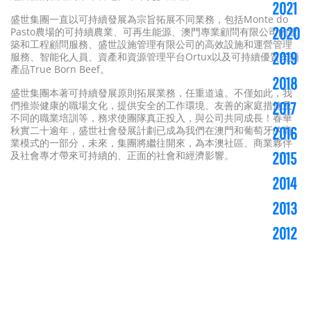
2021
盛世集團一直以可持續發展為宗旨拓展不同業務，包括Monte do
2020
Pasto農場的可持續農業、可再生能源、澳門專業顧問有限公司的建
築和工程顧問服務、盛世設施管理有限公司的高效設施和運營管理
2019
服務、智能化人員、資產和資源管理平台Ortux以及可持續優質肉類
產品True Born Beef。
2018
盛世集團本著可持續發展原則拓展業務，任重道遠。不僅如此，我
2017
們推崇健康的職場文化，提供安全的工作環境、友善的家庭措施及
不同的職業培訓等，務求使團隊真正投入，與公司共同成長！春華
2016
秋實二十逾年，盛世社會發展計劃已成為我們在澳門和葡萄牙的商
業模式的一部分，未來，集團將繼往開來，為本澳社區、商業夥伴
2015
及社會專才帶來可持續的、正面的社會和經濟影響。
2014
2013
2012