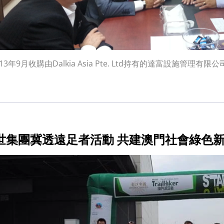
13年9月收購由Dalkia Asia Pte. Ltd持有的達富設施管理有限
世集團冀透遠足者活動 共建澳門社會綠色