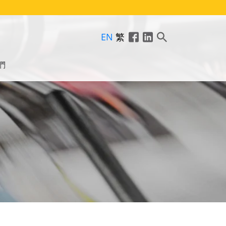
EN
繁
們