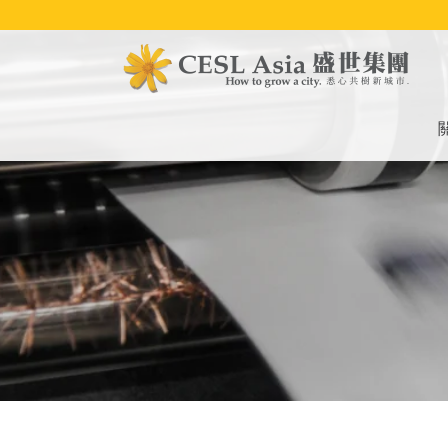
移
至
主
內
容
M
na