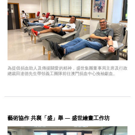
為提倡捐血助人及傳揚關愛的精神，盛世集團董事局主席及行政
總裁田達德先生帶領義工團隊前往澳門捐血中心挽袖獻血。
藝術協作 共襄「盛」舉 — 盛世繪畫工作坊