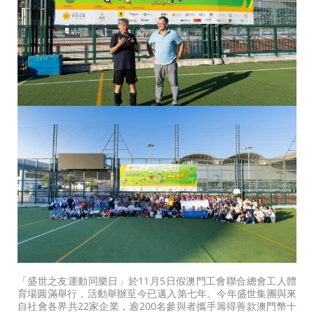
「盛世之友運動同樂日」於11月5日假澳門工會聯合總會工人體
育場圓滿舉行，活動舉辦至今已邁入第七年。今年盛世集團與來
自社會各界共22家企業，逾200名參與者攜手籌得善款澳門幣十