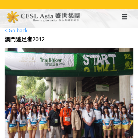
移
至
主
內
容
< Go back
澳門遠足者2012