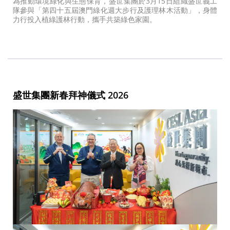
為推動環境綠化與生態保育，盛世集團於3月15日組織盛世義工
隊參與「第四十五屆澳門綠化週大步行及護理林木活動」，身體
力行投入植綠護林行動，攜手共築綠色家園。
盛世集團新春拜神儀式 2026