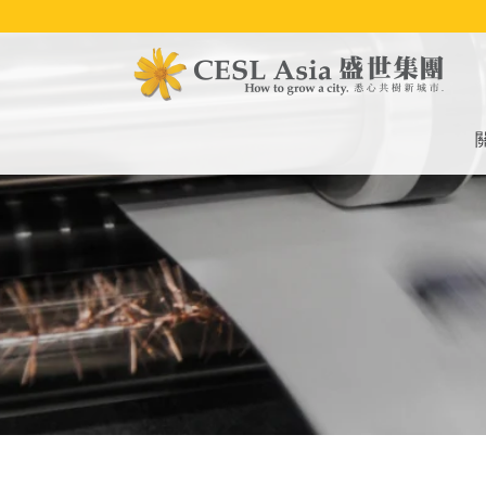
移
至
主
內
容
M
na