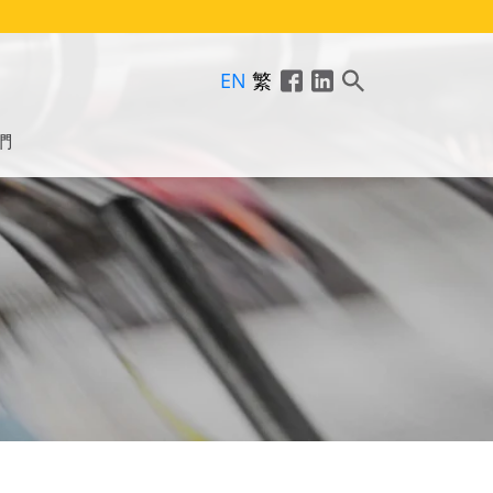
EN
繁
們