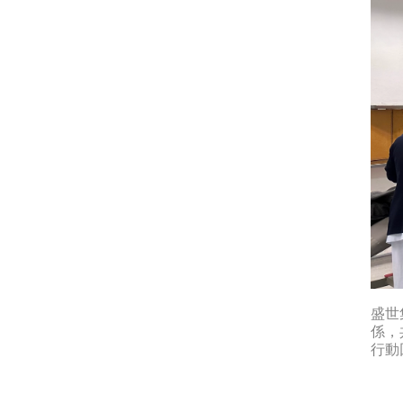
盛世
係，
行動