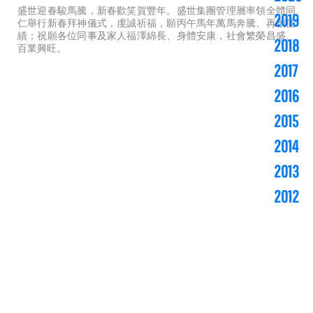
盛世迎春駿馬騰，新春歡笑賀豐年。盛世集團管理層率領全體同
2019
仁舉行新春拜神儀式，虔誠祈福，願丙午馬年萬馬奔騰、再創佳
績；祝願各位同事及家人福澤綿長、身體安康，社會繁榮昌盛、
2018
百業興旺。
2017
2016
2015
2014
2013
2012