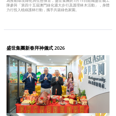
為推動環境綠化與生態保育，盛世集團於3月15日組織盛世義工
隊參與「第四十五屆澳門綠化週大步行及護理林木活動」，身體
力行投入植綠護林行動，攜手共築綠色家園。
盛世集團新春拜神儀式 2026