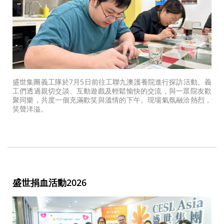
盛世集團義工隊於7月5日前往工聯九澳護養院進行探訪活動。義
工們透過親切交談、互動遊戲及輕鬆愉快的交流，與一眾院友歡
聚同樂，共度一個充滿歡笑與溫情的下午。現場氣氛融洽熱烈，
笑聲洋溢。
盛世捐血活動2026