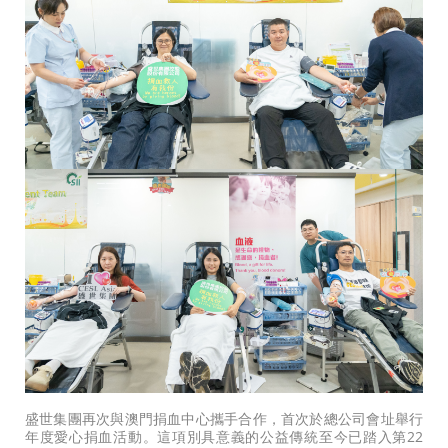
盛世集團再次與澳門捐血中心攜手合作，首次於總公司會址舉行
年度愛心捐血活動。這項別具意義的公益傳統至今已踏入第22