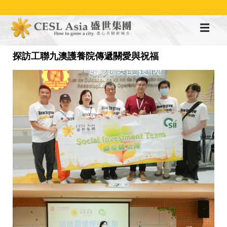
移
至
主
內
容
探訪工聯九澳護養院傳遞關愛與祝福