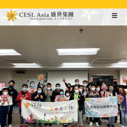
移
至
主
內
容