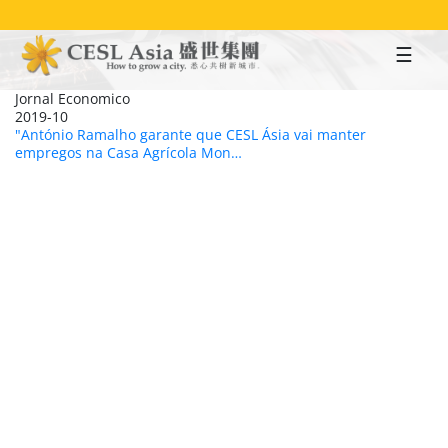
Skip
to
main
content
Jornal Economico
2019-10
"António Ramalho garante que CESL Ásia vai manter
empregos na Casa Agrícola Mon…