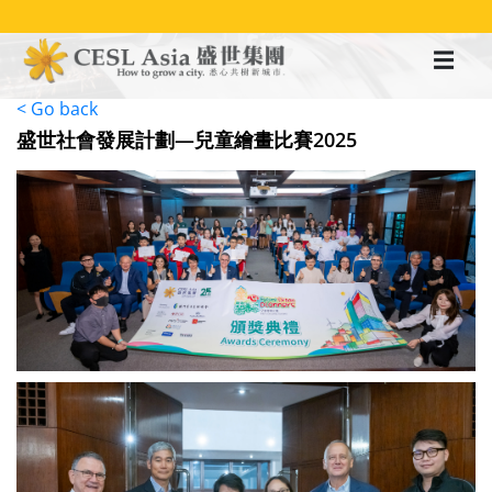
移
至
主
內
容
< Go back
盛世社會發展計劃—兒童繪畫比賽2025