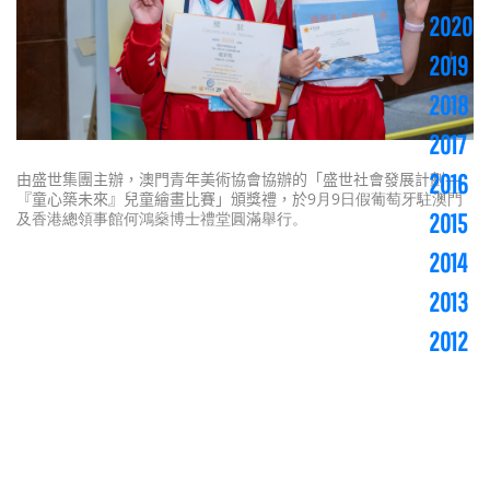
2020
2019
2018
2017
2016
由盛世集團主辦，澳門青年美術協會協辦的「盛世社會發展計劃—
『童心築未來』兒童繪畫比賽」頒獎禮，於
9月9日假葡萄牙駐澳門
2015
及香港總領事館何鴻燊博士禮堂圓滿舉行。
2014
2013
2012