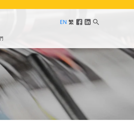
EN
繁
們