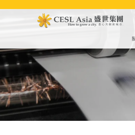
移
至
主
內
容
M
na