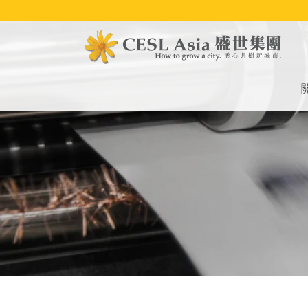
移
至
主
內
容
M
na