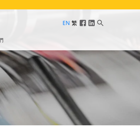
EN
繁
們