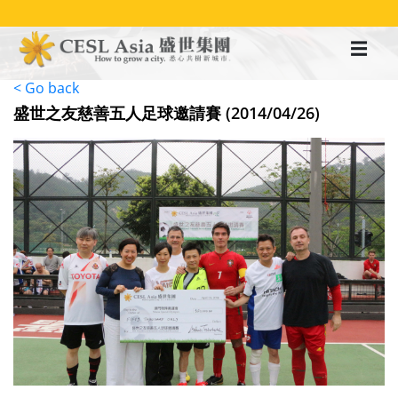
移
至
主
內
容
< Go back
盛世之友慈善五人足球邀請賽 (2014/04/26)