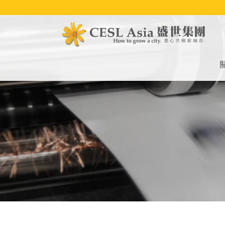
移
至
主
內
容
M
na