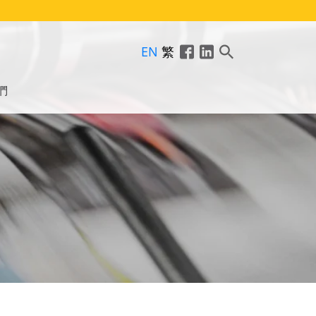
EN
繁
們