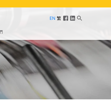
EN
繁
們