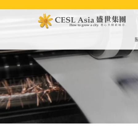
移
至
主
內
容
M
na