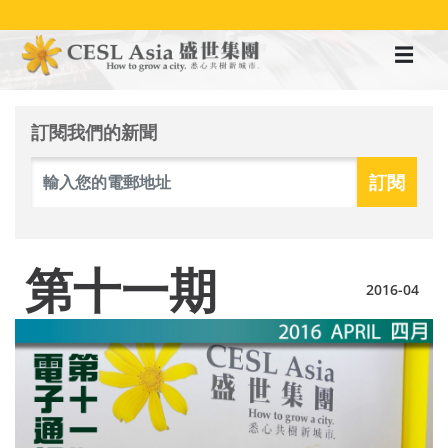
移
至
主
內
容
訂閱我們的新聞
第十一期
2016-04