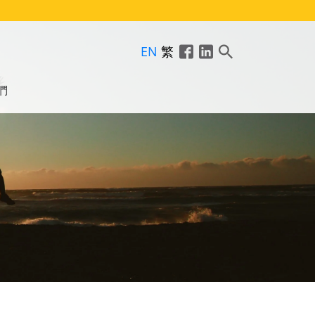
EN
繁
們