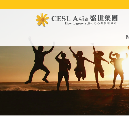
移
至
主
內
容
M
na