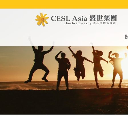
移
至
主
內
容
M
na