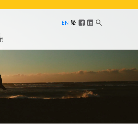
EN
繁
們