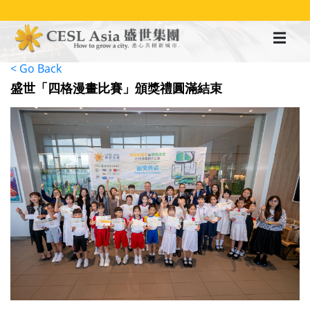
移
至
主
內
容
< Go Back
盛世「四格漫畫比賽」頒獎禮圓滿結束