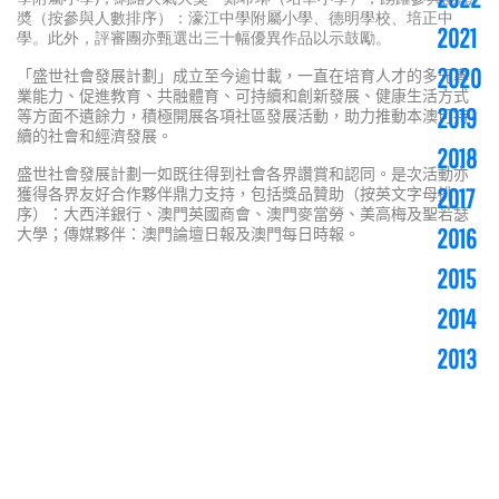
奬（按參與人數排序）：濠江中學附屬小學、德明學校、培正中
2021
學。此外，評審團亦甄選出三十幅優異作品以示鼓勵。
2020
「盛世社會發展計劃」成立至今逾廿載，
一直在培育人才的多元專
業能力、促進教育、共融體育、可持續和創新發展、健康生活方式
2019
等方面不遺餘力，積極
開展各項社區發展活動，助力推動本澳可持
續的社會和經濟發展。
2018
盛世社會發展計劃一如既往得到社會各界讚賞和認同。是次活動亦
獲得各界友好合作夥伴鼎力支持，包括獎品贊助（按英文字母排
2017
序）：大西洋銀行、澳門英國商會、澳門麥當勞、美高梅及聖若瑟
大學；傳媒夥伴：澳門論壇日報及澳門每日時報。
2016
2015
2014
2013