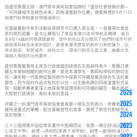
由盛世集團主辦，澳門青年美術協會協辧的「盛世社會發展計劃—
『可持續城市及綠色未來』四格漫畫創作比賽」頒獎典禮於
9月11日
假澳門科學館麥當勞圓滿舉行。
兒童繪畫創作系列活動自首辦至今已邁入第五屆，一直獲得社會各
界的熱烈迴響。是次比賽吸引了來自本澳
20多所學校及機構，逾百
名8至14歲的同學踴躍參與，當中的作品充分體現了他們對城市可持
續發展和綠色未來的期許。參賽者運用豐富的創作力和想像力，以
再生能源、智慧城市、綠色出行、環保行動等主題元素，繪畫出充
滿個人風格的出色畫作。
盛世集團董事局主席及行政總裁田達德先生致辭時表示，集團已連
續五年舉辦相關的創作比賽，樂見本澳學生、教師和學校的熱切支
持，讓年輕一代能夠從藝術創作中探索可持續發展及綠色生活的重
要性；而今屆的作品亦有別於以往，以生動有趣的四格漫畫形式呈
現，鼓勵參賽者更深入地探索學習環保和可持續的觀念，藉此喚起
2026
大眾對打造環保、美好未來的意識。
2025
評審之一的澳門青年美術協會會長黎小傑先生則表示，參賽者巧妙
運用漫畫式的筆觸，配合富啟發性的故事，展現了新世代對綠色未
2024
來的想像。
2023
三十三幅得獎作品從眾多畫作中脫穎而出：金獎—陳芷妤
(嘉諾撒聖
心英文中學)、銀獎—譚靖熙(菜農子弟學校)、銅獎—廖海晴(濠江中
2022
學附屬小學)；網絡人氣大獎—鄭希琳（培華小學）；踴躍參與團體