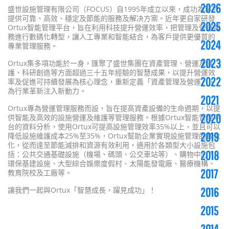
2026
盛世設施管理有限公司（
FOCUS
）自
1995
年成立以來，成功為客戶
提供可靠、高效、穩定及節能的服務及解决方案。近年更自家研發
2025
Ortux
智能管理平台，旨在利用科技提升營運效率，把管理及營運服
務進行數碼化轉型，讓人工專業和智能結合，為客戶提供更優質的
2024
專業管理服務。
2023
Ortux
集多項功能於一身，匯聚了盛世集團在資產管理、營運及維
護、科研創造等方面超過三十五年經驗的智慧成果，以提升營運效
2022
率及促進可持續發展為核心理念，重新定義「資產管理及營運」，
為行業革新注入新動力。
2021
Ortux
專為營運管理服務而設，旨在提高資產設備的生命週期，以提
2020
供智能及高效的設施營運及維護等管理服務。根據
Ortux
智能管理平
台的資料分析，使用
Ortux
可提高設施管理效率
35%
以上，並且可以
2019
降低設施維護成本
25%
至
35%
，
Ortux
幫助企業實現設施管理的數位
化，從而達至節能減排和資源有效利用，適用於各類型大小設施包
2018
括：公共交通基礎設施（機場、碼頭、公交車站等）、購物中心、
環保基建設施、大型綜合娛樂度假村、太陽能發電廠、醫療機構、
2017
教育院校及工廠等。
讓我們一起與
Ortux
「智慧成長，躍見成功」
！
2016
2015