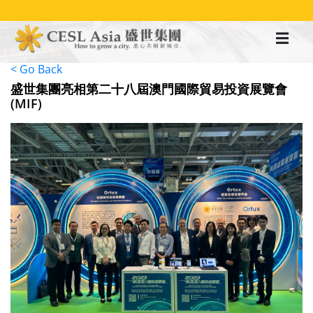
移
至
主
內
容
< Go Back
盛世集團亮相第二十八屆澳門國際貿易投資展覽會
(MIF)