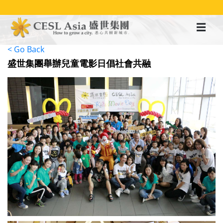
移
至
主
內
容
< Go Back
盛世集團舉辦兒童電影日倡社會共融