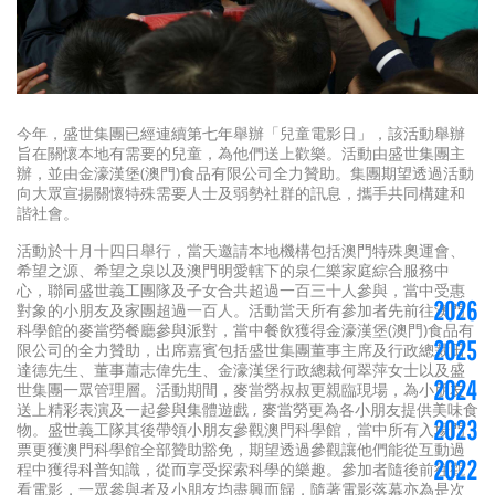
今年，盛世集團已經連續第七年舉辦「兒童電影日」，該活動舉辦
旨在關懷本地有需要的兒童，為他們送上歡樂。活動由盛世集團主
辦，並由金濠漢堡(澳門)食品有限公司全力贊助。集團期望透過活動
向大眾宣揚關懷特殊需要人士及弱勢社群的訊息，攜手共同構建和
諧社會。
活動於十月十四日舉行，當天邀請本地機構包括澳門特殊奧運會、
希望之源、希望之泉以及澳門明愛轄下的泉仁樂家庭綜合服務中
心，聯同盛世義工團隊及子女合共超過一百三十人參與，當中受惠
2026
對象的小朋友及家團超過一百人。活動當天所有參加者先前往澳門
科學館的麥當勞餐廳參與派對，當中餐飲獲得金濠漢堡(澳門)食品有
2025
限公司的全力贊助，出席嘉賓包括盛世集團董事主席及行政總裁田
達德先生、董事蕭志偉先生、金濠漢堡行政總裁何翠萍女士以及盛
2024
世集團一眾管理層。活動期間，麥當勞叔叔更親臨現場，為小朋友
送上精彩表演及一起參與集體遊戲 , 麥當勞更為各小朋友提供美味食
2023
物。盛世義工隊其後帶領小朋友參觀澳門科學館，當中所有入場門
票更獲澳門科學館全部贊助豁免，期望透過參觀讓他們能從互動過
2022
程中獲得科普知識，從而享受探索科學的樂趣。參加者隨後前往觀
看電影，一眾參與者及小朋友均盡興而歸，隨著電影落幕亦為是次