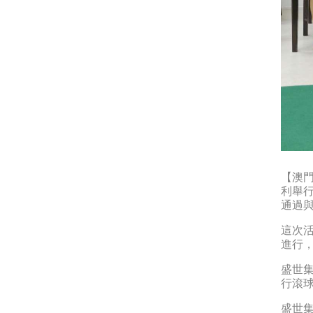
【澳門
利舉
通過
這次
進行
盛世
行滾
盛世