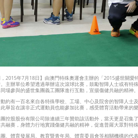
，2015年7月18日】由澳門特殊奧運會主辦的「2015盛世關
行。主辦單位希望透過舉辦這次滾球比賽，鼓勵智障人士或有特
與同場參與的盛世集團義工團隊進行互動，宣揚傷健共融的精神
活動約有一百名來自各特殊學校、工場、中心及院舍的智障人士
，此舉旨在讓非正式運動員也能參加比賽，感受體育活動帶來的
集團控股股份有限公司除連續三年贊助該活動外，當天更是召集
球共融賽，身體力行地實踐傷健共融的精神，促進普羅大眾對特
集團、體育發展局、教育暨青年局、體育委員會等相關機構的代