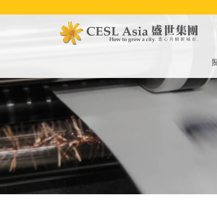
移
至
主
內
容
M
na