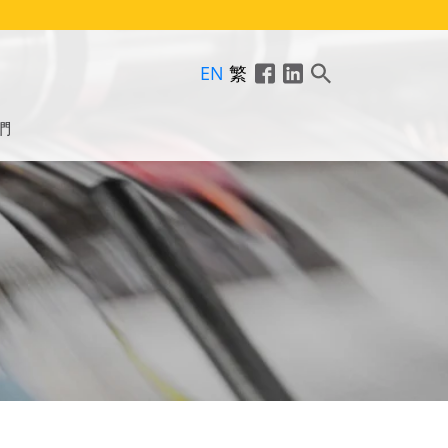
EN
繁
們