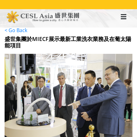
移
至
主
內
容
< Go Back
盛世集團於MIECF展示最新工業洗衣業務及在葡太陽
能項目