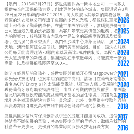
【澳門，2015年3月27日】盛世集團作為一間本地公司，一向致力
提供先進的環保服務方案，創建更美好的綠色城市。集團通過在3月
26日至28日舉辦的MIECF 2015，向大眾展示其最新的業務發展：新
2026
營運的洗衣服務公司印證了集團的多元化業務，從規模以至服務範
疇上都帶來了顯著的成長。在盛世集團的管理下，數碼寶股份有限
2025
公司透過最先進的洗衣設備，為客戶帶來更高價值的服務，增加業
內的影響力，服務涵蓋市內眾多世界知名的高級度假酒店及娛樂
2024
場，包括澳門喜來登酒店、澳門金沙城中心康萊德酒店、澳門新濠
天地、澳門銀河綜合度假城、澳門美高梅金殿。目前，該洗衣服務
2023
公司每天能處理超過70噸的布草及高達3萬件的制服。為配合路氹金
光大道所帶來的新機遇，集團預期在未來數年內，將能擴充一倍的
2022
產量，以及擴展服務團隊至600人。
2021
除了介紹最新的業務外，盛世集團與葡萄牙公司Magpower合作的
聚光光伏技術項目也於本屆的展覽中亮相。該項目在葡萄牙南部投
2020
資名為CPV Energia I的太陽能發電站，現已進入穩步發展階段，並
獲得葡萄牙政府頒發特許牌照，造成了可觀的收益與前景。集團堅
2019
信此項高科技投資能夠惠及葡萄牙當地的居住環境，實踐為生活環
境引進各種環保解決方案的一貫承諾。此外，集團從中獲取的經驗
2018
與資源亦能引進更高科技到中國綠色能源市場的新機遇上。
盛世集團深信只有保持創新及求進的態度才能邁向成功。這個信念
2017
伴隨着不斷拓展的業務，將為集團樹立新的里程碑，繼續為我們的
社會帶來更廣泛、更優質的專業顧問服務及技術解決方案。
2016