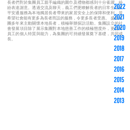
長者們對於集團員工親手編織的圍巾及禮物都感到十分雀躍，紛
2022
紛表達謝意。透過交流及聊天，義工們更瞭解長者的日常生活及
平安通服務為本地獨居長者帶來的家居安全上的保障和便利，並
2021
希望社會能有更多為長者而設的服務，令更多長者受惠。 盛世集
團多年來主動關懷本地長者，積極舉辦探訪活動。集團設立的社
2020
會發展項目除了展示集團對本地慈善工作的積極態度外，更提昇
員工的個人特質與能力，為集團的可持續發展奠下基礎，共同成
2019
長。
2018
2017
2016
2015
2014
2013