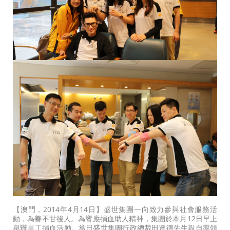
【澳門，2014年4月14日】盛世集團一向致力參與社會服務活
動，為善不甘後人。為響應捐血助人精神，集團於本月12日早上
舉辦員工捐血活動。當日盛世集團行政總裁田達德先生親自率領