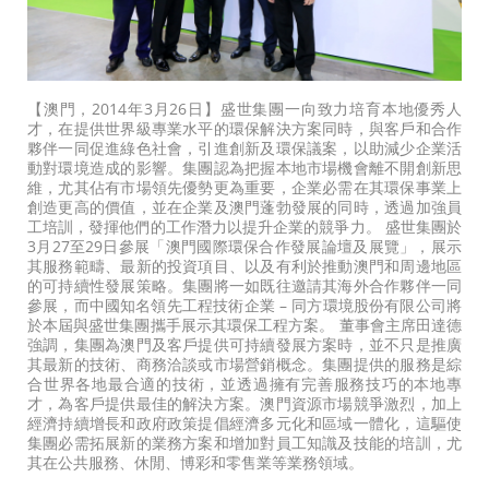
【澳門，2014年3月26日】盛世集團一向致力培育本地優秀人
才，在提供世界級專業水平的環保解決方案同時，與客戶和合作
夥伴一同促進綠色社會，引進創新及環保議案，以助減少企業活
動對環境造成的影響。集團認為把握本地市場機會離不開創新思
維，尤其佔有市場領先優勢更為重要，企業必需在其環保事業上
創造更高的價值，並在企業及澳門蓬勃發展的同時，透過加強員
工培訓，發揮他們的工作潛力以提升企業的競爭力。 盛世集團於
3月27至29日參展「澳門國際環保合作發展論壇及展覽」，展示
其服務範疇、最新的投資項目、以及有利於推動澳門和周邊地區
的可持續性發展策略。集團將一如既往邀請其海外合作夥伴一同
參展，而中國知名領先工程技術企業 – 同方環境股份有限公司將
於本屆與盛世集團攜手展示其環保工程方案。 董事會主席田達德
強調，集團為澳門及客戶提供可持續發展方案時，並不只是推廣
其最新的技術、商務洽談或市場營銷概念。集團提供的服務是綜
合世界各地最合適的技術，並透過擁有完善服務技巧的本地專
才，為客戶提供最佳的解決方案。澳門資源市場競爭激烈，加上
經濟持續增長和政府政策提倡經濟多元化和區域一體化，這驅使
集團必需拓展新的業務方案和增加對員工知識及技能的培訓，尤
其在公共服務、休閒、博彩和零售業等業務領域。