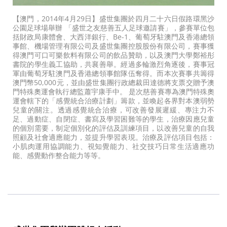
【澳門，2014年4月29日】盛世集團於四月二十六日假路環黑沙
公園足球場舉辦 「盛世之友慈善五人足球邀請賽」，參賽單位包
括財政局康體會、大西洋銀行、Be-1、葡萄牙駐澳門及香港總領
事館、機場管理有限公司及盛世集團控股股份有限公司，賽事獲
得澳門可口可樂飲料有限公司的飲品贊助，以及澳門大學鄭裕彤
書院的學生義工協助，共襄善舉。經過多輪激烈角逐後，賽事冠
軍由葡萄牙駐澳門及香港總領事館隊伍奪得。而本次賽事共籌得
澳門幣50,000元，並由盛世集團行政總裁田達德將支票交贈予澳
門特殊奧運會執行總監蕭宇康手中。 是次慈善賽專為澳門特殊奧
運會轄下的「感覺統合治療計劃」籌款，並喚起各界對本澳弱勢
兒童的關注。透過感覺統合治療，可改善發展遲緩、專注力不
足、過動症、自閉症、書寫及學習困難等的學生，治療因應兒童
的個別需要，制定個別化的評估及訓練項目，以改善兒童的自我
照顧及社會適應能力，並提升學習表現。治療及評估項目包括：
小肌肉運用協調能力、視知覺能力、社交技巧日常生活適應功
能、感覺動作整合能力等等。