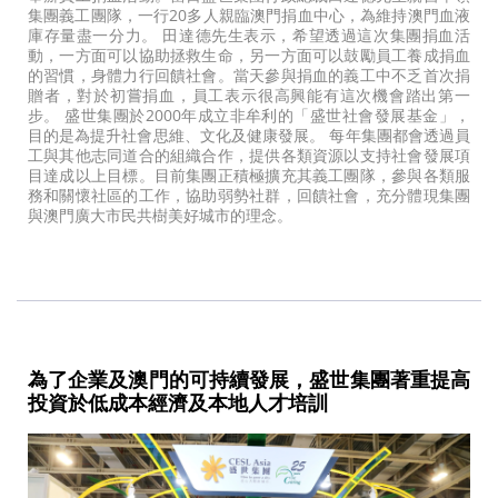
集團義工團隊，一行20多人親臨澳門捐血中心，為維持澳門血液
庫存量盡一分力。 田達德先生表示，希望透過這次集團捐血活
動，一方面可以協助拯救生命，另一方面可以鼓勵員工養成捐血
的習慣，身體力行回饋社會。當天參與捐血的義工中不乏首次捐
贈者，對於初嘗捐血，員工表示很高興能有這次機會踏出第一
步。 盛世集團於2000年成立非牟利的「盛世社會發展基金」，
目的是為提升社會思維、文化及健康發展。 每年集團都會透過員
工與其他志同道合的組織合作，提供各類資源以支持社會發展項
目達成以上目標。目前集團正積極擴充其義工團隊，參與各類服
務和關懷社區的工作，協助弱勢社群，回饋社會，充分體現集團
與澳門廣大市民共樹美好城市的理念。
為了企業及澳門的可持續發展，盛世集團著重提高
投資於低成本經濟及本地人才培訓