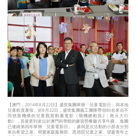
【澳門，2014年8月22日】盛世集團舉辦「兒童電影日」與本地
兒童歡度暑假。於8月22日，盛世集團義工團隊帶領80名來自不
同慈善機構的兒童觀賞動畫電影《飛機總動員2：救火大行
動》，其後更到達位於澳門科學館的麥當勞餐廳共享午膳。 集團
已連續第四年舉辦「兒童電影日」，參與是次活動的小朋友分別
來自希望之泉、明愛家庭服務部、恩慈院兒童之家、望廈青年之