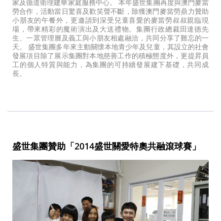
家及循道衛理建華家庭服務中心。 本年盛世集團再度與澳門麥當
勞合作，活動當日驚喜及歡笑聲不斷，除獲澳門麥當勞鼎力贊助
小朋友的午餐外，更邀請到深受兒童喜愛的麥當勞叔叔親臨現
場，帶來精彩的魔術演出及大送禮物。集團行政總裁田達德先
生、一眾管理層及義工與小朋友相處融洽，共同分享了難忘的一
天。 盛世集團多年來主動關懷本地青少年及兒童，其設立的社會
發展項目除了展示集團對本地慈善工作的積極態度外，更提昇員
工的個人特質與能力，為集團的可持續發展建下基礎，共同成
長。
盛世集團贊助「2014盛世關愛特奧共融滾球賽」