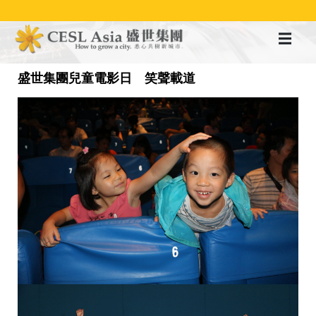
移
至
主
內
容
盛世集團兒童電影日 笑聲載道