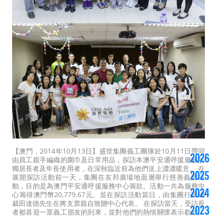
【澳門，2014年10月13日】盛世集團義工團隊於10月11日帶同
2026
由員工親手編織的圍巾及日常用品，探訪本澳平安通呼援服務的
獨居長者及年長使用者，在深秋臨近前為他們送上濃濃暖意。 在
2025
展開探訪活動前一天，集團在友邦廣場地面層舉行慈善義賣活
動，目的是為澳門平安通呼援服務中心籌款。活動一共為服務中
2024
心籌得澳門幣20,779.67元。並在探訪活動當日，由集團行政總
裁田達德先生在將支票親自致贈中心代表。 在探訪當天，受訪長
2023
者都喜迎一眾義工朋友的到來，並對他們的熱情關懷表示歡欣。