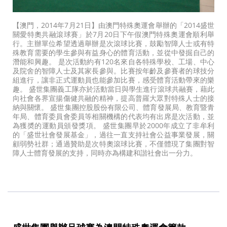
【澳門，2014年7月21日】由澳門特殊奧運會舉辦的「2014盛世
關愛特奧共融滾球賽」於7月20日下午假澳門特殊奧運會順利舉
行。主辦單位希望透過舉辦是次滾球比賽，鼓勵智障人士或有特
殊教育需要的學生參與有益身心的體育活動，並從中發掘自己的
潛能和興趣。 是次活動約有120名來自各特殊學校、工場、中心
及院舍的智障人士及其家長參與。比賽按年齡及參賽者的球技分
組進行，讓非正式運動員也能參加比賽，感受體育活動帶來的樂
趣。 盛世集團義工隊亦於活動當日與學生進行滾球共融賽，藉此
向社會各界宣揚傷健共融的精神，提高普羅大眾對特殊人士的接
納與關懷。 盛世集團控股股份有限公司、體育發展局、教育暨青
年局、體育委員會委員等相關機構的代表均有出席是次活動，並
為獲奬的運動員頒發獎項。 盛世集團早於2000年成立了非牟利
的「盛世社會發展基金」，過往一直支持社會公益事業發展，關
顧弱勢社群；通過贊助是次特奧滾球比賽，不僅體現了集團對智
障人士體育發展的支持，同時亦為構建和諧社會出一分力。