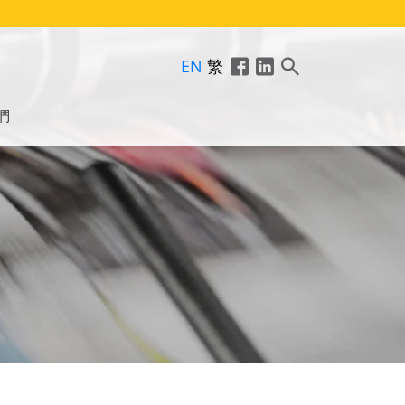
EN
繁
們