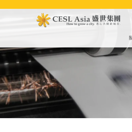
移
至
主
內
容
M
na