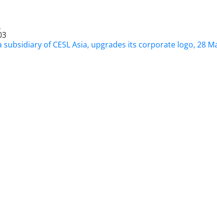
報
03
 subsidiary of CESL Asia, upgrades its corporate logo, 28 