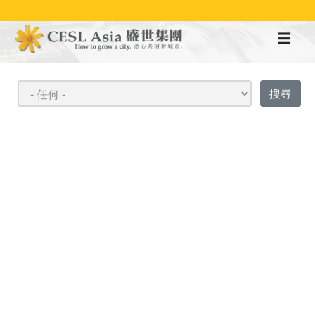
移
至
主
內
容