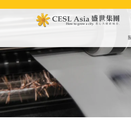
移
至
主
內
容
M
na