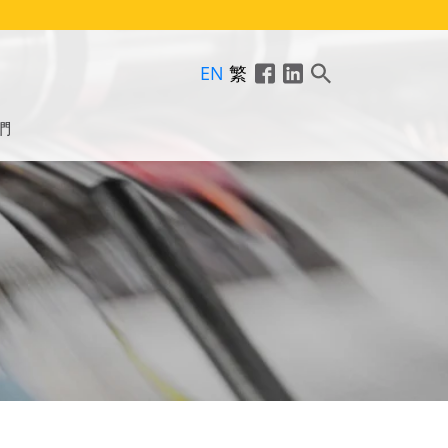
EN
繁
們