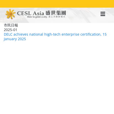
移
至
主
內
容
市民日報
2025-01
DELC achieves national high-tech enterprise certification, 15
January 2025