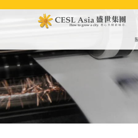
移
至
主
內
容
M
na