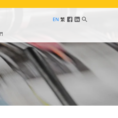
EN
繁
們