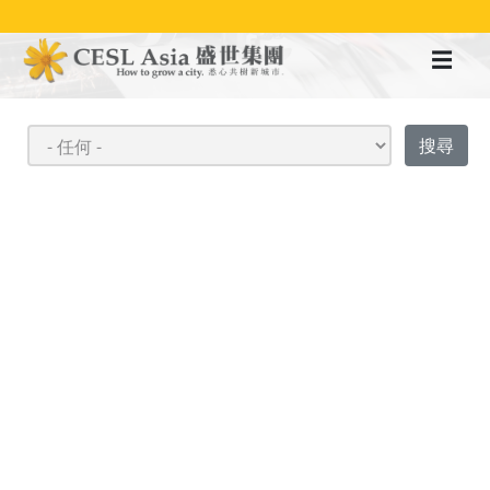
移
至
主
內
容