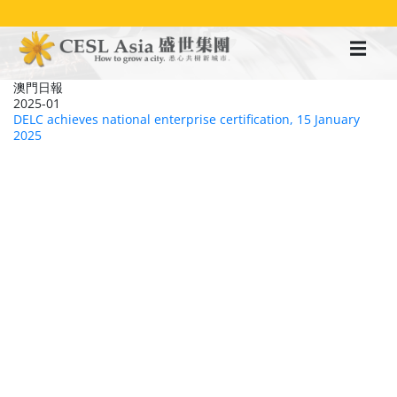
移
至
主
內
容
澳門日報
2025-01
DELC achieves national enterprise certification, 15 January
2025