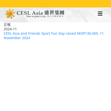
移
至
主
內
容
正報
2024-11
CESL Asia and Friends Sport Fun Day raised MOP130,000, 11
November 2024