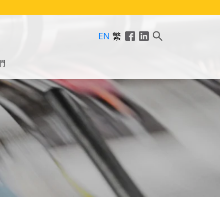
EN
繁
們