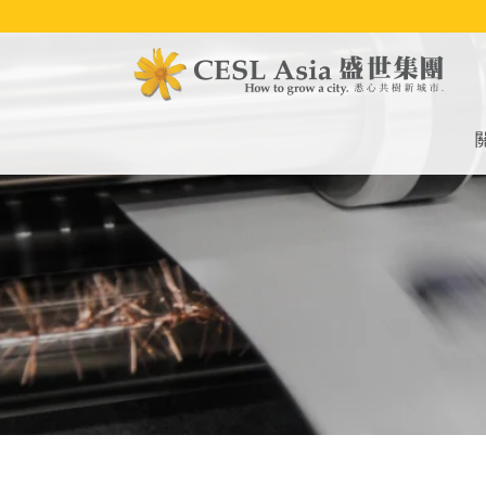
移
至
主
內
容
M
na