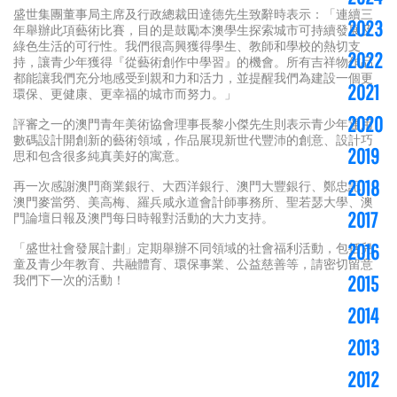
盛世集團董事局主席及行政總裁田達德先生致辭時表示：「連續三
2023
年舉辦此項藝術比賽，目的是鼓勵本澳學生探索城市可持續發展及
綠色生活的可行性。我們很高興獲得學生、教師和學校的熱切支
2022
持，讓青少年獲得『從藝術創作中學習』的機會。所有吉祥物作品
都能讓我們充分地感受到親和力和活力，並提醒我們為建設一個更
2021
環保、更健康、更幸福的城市而努力。」
2020
評審之一的澳門青年美術協會理事長黎小傑先生則表示青少年運用
數碼設計開創新的藝術領域，作品展現新世代豐沛的創意、設計巧
2019
思和包含很多純真美好的寓意。
2018
再一次感謝澳門商業銀行、大西洋銀行、澳門大豐銀行、鄭忠記、
澳門麥當勞、美高梅、羅兵咸永道會計師事務所、聖若瑟大學、澳
2017
門論壇日報及澳門每日時報對活動的大力支持。
「盛世社會發展計劃」定期舉辦不同領域的社會福利活動，包括兒
2016
童及青少年教育、共融體育、環保事業、公益慈善等，請密切留意
我們下一次的活動！
2015
2014
2013
2012