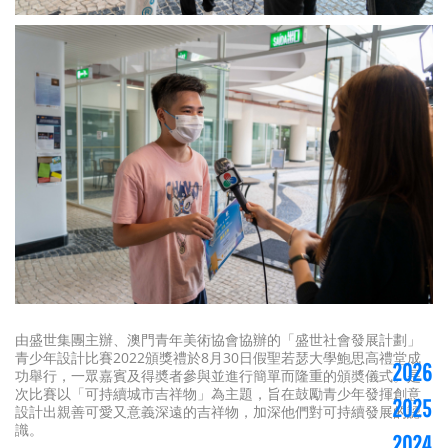
由盛世集團主辦、澳門青年美術協會協辦的「盛世社會發展計劃」
青少年設計比賽2022頒獎禮於8月30日假聖若瑟大學鮑思高禮堂成
2026
功舉行，一眾嘉賓及得奬者參與並進行簡單而隆重的頒奬儀式。是
次比賽以「可持續城市吉祥物」為主題，旨在鼓勵青少年發揮創意
2025
設計出親善可愛又意義深遠的吉祥物，加深他們對可持續發展的認
識。
2024