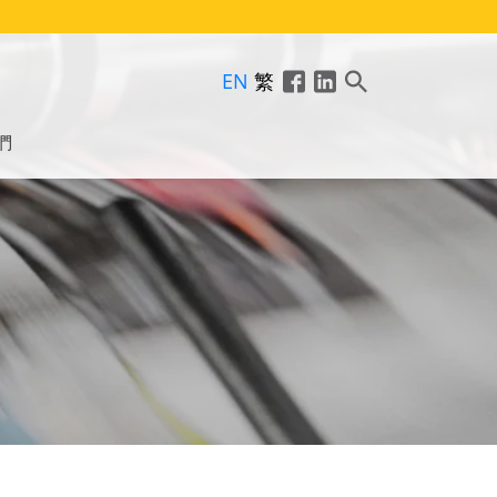
EN
繁
們