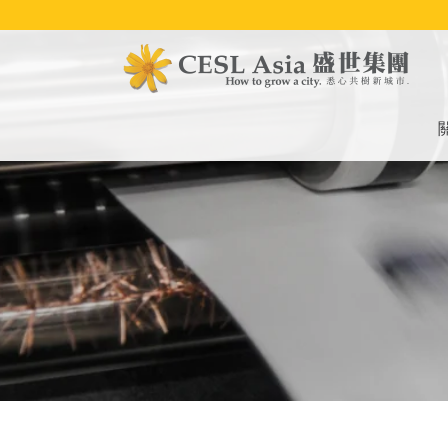
移
至
主
內
容
M
na