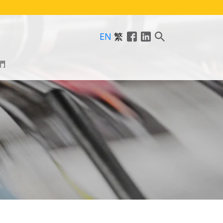
EN
繁
們