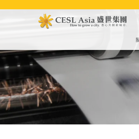
移
至
主
內
容
M
na