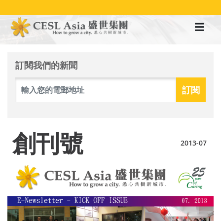
移
至
主
內
容
訂閱我們的新聞
創刊號
2013-07