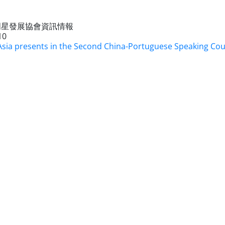
明星發展協會資訊情報
10
Asia presents in the Second China-Portuguese Speaking Co