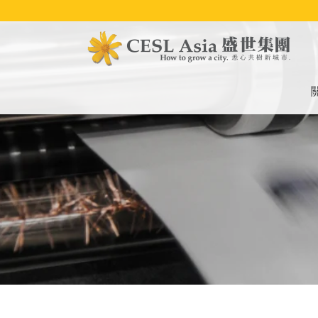
移
至
主
內
容
M
na