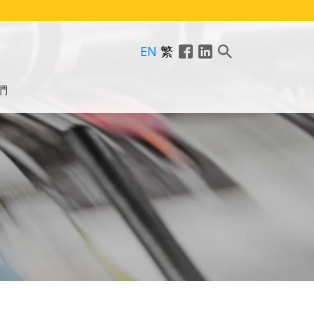
EN
繁
們