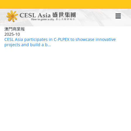
移
至
主
內
容
澳門商業報
2025-10
CESL Asia participates in C-PLPEX to showcase innovative
projects and build a b…