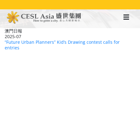
移
至
主
內
容
澳門日報
2025-07
“Future Urban Planners” Kid’s Drawing contest calls for
entries