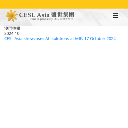
移
至
主
內
容
澳門捷報
2024-10
CESL Asia showcases AI- solutions at MIF, 17 October 2024