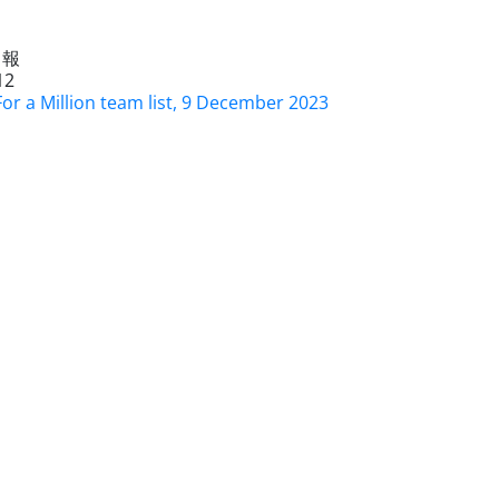
日報
12
or a Million team list, 9 December 2023