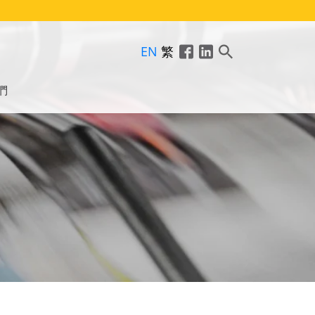
EN
繁
們