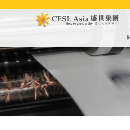
移
至
主
內
容
M
na