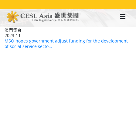
移
至
主
內
容
澳門電台
2023-11
MSO hopes government adjust funding for the development
of social service secto…