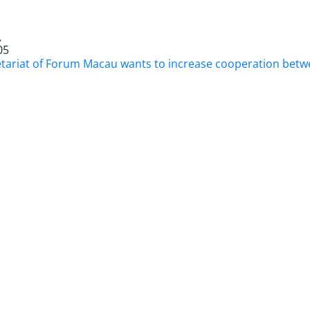
視
05
etariat of Forum Macau wants to increase cooperation bet