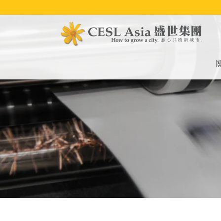
移
至
主
內
容
M
na