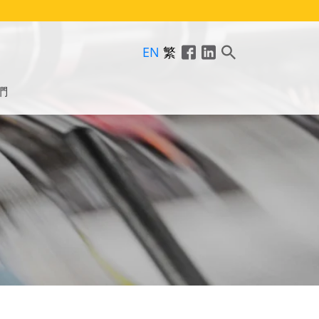
EN
繁
們