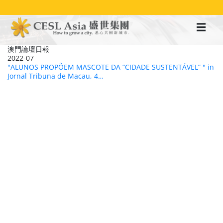
移
至
主
內
容
澳門論壇日報
2022-07
"ALUNOS PROPÕEM MASCOTE DA “CIDADE SUSTENTÁVEL” " in
Jornal Tribuna de Macau, 4…