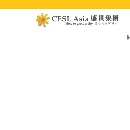
移
至
主
內
容
M
na