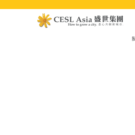
移
至
主
內
容
M
na